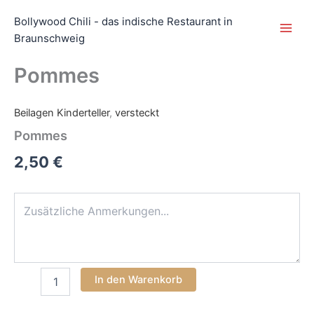
Zum
Main
Bollywood Chili - das indische Restaurant in
Inhalt
Men
Braunschweig
springen
Pommes
Beilagen Kinderteller
,
versteckt
Pommes
Menge
Pommes
2,50 €
In den Warenkorb