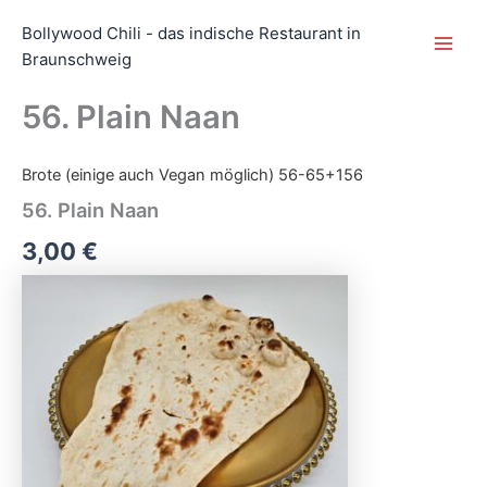
Zum
Main
Bollywood Chili - das indische Restaurant in
Inhalt
Men
Braunschweig
springen
56. Plain Naan
Brote (einige auch Vegan möglich) 56-65+156
56.
Plain
56. Plain Naan
Naan
Menge
3,00 €