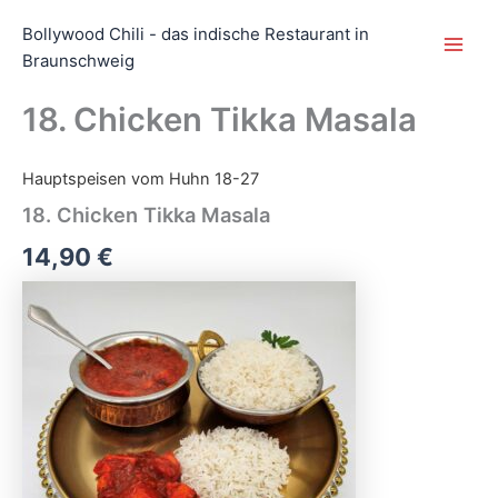
Zum
Main
Bollywood Chili - das indische Restaurant in
Inhalt
Men
Braunschweig
springen
18. Chicken Tikka Masala
Hauptspeisen vom Huhn 18-27
18.
Chicken
18. Chicken Tikka Masala
Tikka
Masala
14,90 €
Menge